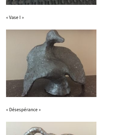
« Vase I »
« Désespérance »